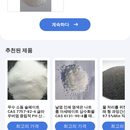
계속하다
추천된 제품
무수 소듐 술페이트
날염 인쇄 염색은 나트
물 처리를 위한 
CAS 7757-82-6 글라
륨 아세테이트 삼수화물
래 형 과망간산 
우버염 중립적 PH 산업
CAS 6131-90-4를 매
97.5%Min 직물
등급
염 처리합니다
CAS 7722-64-
최고의 가격
최고의 가격
최고의 