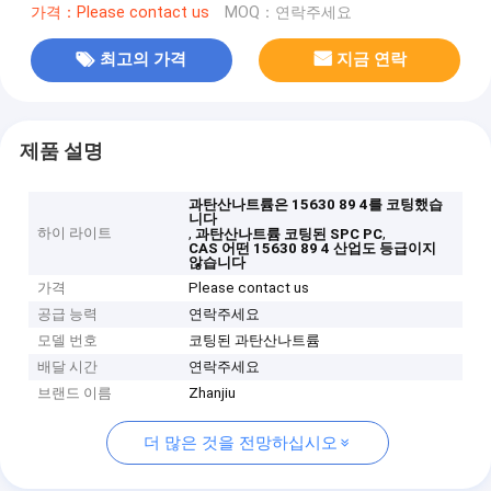
가격：Please contact us
MOQ：연락주세요
최고의 가격
지금 연락
제품 설명
과탄산나트륨은 15630 89 4를 코팅했습
니다
하이 라이트
,
,
과탄산나트륨 코팅된 SPC PC
CAS 어떤 15630 89 4 산업도 등급이지
않습니다
가격
Please contact us
공급 능력
연락주세요
모델 번호
코팅된 과탄산나트륨
배달 시간
연락주세요
브랜드 이름
Zhanjiu
더 많은 것을 전망하십시오