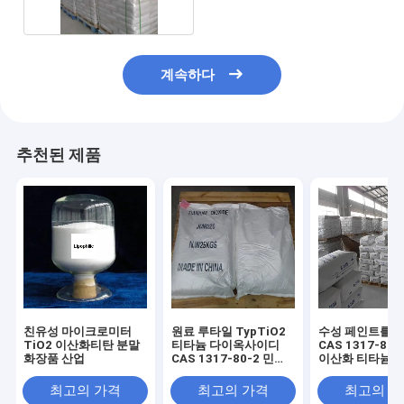
계속하다
추천된 제품
친유성 마이크로미터
원료 루타일 TypTiO2
수성 페인트를 
TiO2 이산화티탄 분말
티타늄 다이옥사이디
CAS 1317-80-
화장품 산업
CAS 1317-80-2 민
이산화 티타늄 
98%
산업 등급
최고의 가격
최고의 가격
최고의 